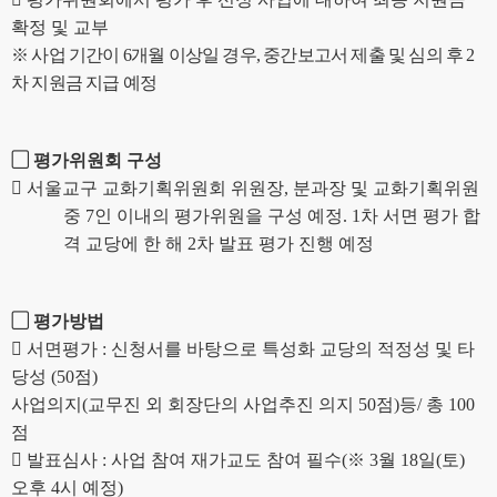
확정 및 교부
※
사업 기간이
6
개월 이상일 경우
,
중간보고서 제출 및 심의 후
2
차 지원금 지급 예정
▢
평가위원회 구성

서울교구 교화기획위원회 위원장
,
분과장 및 교화기획위원
중
7
인 이내의 평가위원을 구성 예정
. 1
차 서면 평가 합
격 교당에 한 해
2
차 발표 평가 진행 예정
▢
평가방법

서면평가
:
신청서를 바탕으로 특성화 교당의 적정성 및 타
당성
(50
점
)
사업의지
(
교무진 외 회장단의 사업추진 의지
50
점
)
등
/
총
100
점

발표심사
:
사업 참여 재가교도 참여 필수
(
※
3
월
18
일
(
토
)
오후
4
시 예정
)