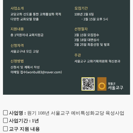
▢
사업명
:
원기
108
년
서울교구 예비특성화교당 육성사업
▢
사업기간
: 1
년
▢
교구 지원 내용