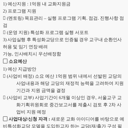
1)
예산지원
: 1
억원 내 교화지원금
2)
프로그램 지원

(
멘토링
)
목표관리
–
실행 프로그램 기획
.
점검
.
진행사항 점
검

(
운영 지원
)
특성화 프로그램 실행 서포트
3)
사업실행 후 특성화교당으로 인증될 경우
교구내 순환인사
허용 및 임기 연장 배려
가능
,
인사배치시 우선배정함
▢
소요예산
1)
예산 지급방안

(
사업비 배정
)
소요 예산
1
억원 범위 내에서 선발된 교당의
사업내용과 해당 교당의 재정적 능력을 고려하여 지원
기간과 지원 금액을 결정

(
사업비 교부
)
사업기간이
6
개월 이상인 경우
,
서울교구 교
화기획위원회로 중간보고서를 제출시 검토 후
2
차 사
업비 지원 예정
▢
사업대상
/
신청 자격
:
새로운 교화 아이디어를 바탕으로 예
비특성화교당 모델을 도입하고자 하는 교당
(
재
/
출가 구성 필