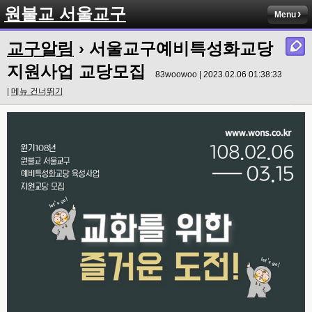
원불교 서울교구
Menu
교구알림
› 서울교구예비특성화교당
지원사업 교당모집
83woowoo | 2023.02.06 01:38:33
|
메뉴 건너뛰기