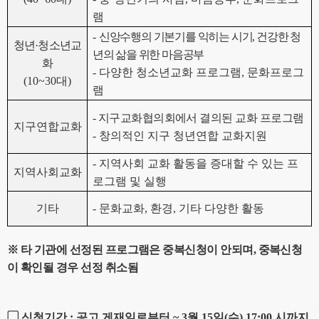
램
-
신앙수행의 기본기를 익히는 시기
,
건강한 청
청년
·
청소년교
년의 삶을 위한 마음공부
화
-
다양한 청소년교화 프로그램
,
문화프로그
(10~30
대
)
램
-
지구교화협의회에서 결의된 교화 프로그램
지구연합교화
-
창의적인 지구 청년연합 교화지원
-
지역사회 교화 활동을 증대할 수 있는 프
지역사회교화
로그램 및 실행
기타
-
문화교화
,
환경
,
기타 다양한 활동
※
타 기관에 선정된 프로그램은 중복신청이 안되며
,
중복신청
이 확인될 경우 선정 취소됨
▢
신청기간
:
공고 게재일로부터
~ 3
월
15
일
(
수
) 17:00
시까지