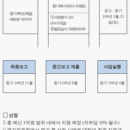
원기
108. 3.15.(
수
) ~ 3.18.(
토
)
공고
:
원기
원기
108
년
2.17(
금
)
108
년
3
월
25
①
서면평가
: 3.15.
~3.15(
수
)
17:00
까지
일
(
토
)
(
수
)~3.17(
금
)
②
발표심사
: 3.18(
토
)/ 16:00
최종보고
중간보고 제출
사업실행
원기
108
년
11
월
원기
108
년
8
월
원기
108
년
4
월
▢
선정

총 예산
1
억원 범위 내에서 지원 예정
(
자부담
10%
필수
)

평가위원회에서 평가 후 선정 사업에 대하여 최종 지원금