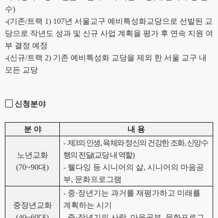
수
)
-(
기존
/
트랙
1) 107
년 서울교구 예비특성화교당으로 선발된 교
당으로 작년도 성과 및 신규 사업 계획을 평가 후 연속 지원 여
부 결정 예정
-(
신규
/
트랙
2)
기존 예비특성화 교당을 제외 한 서울 교구 내
모든 교당
▢
신청분야
분 야
내 용
-
제
3
의 인생
,
육체와 정신의 건강한 조화
,
신앙수
노년교화
행의 전달
(
교당 내 역할
)
(70~90
대
)
-
웰다잉 등 시니어의 삶
,
시니어의 마음공
부
,
문화프로그램
-
중
·
장년기는 과거를 재평가하고 미래를
중장년교화
계획하는 시기
(40~60
대
)
-
중
·
장년기의 사람
,
마음공부
,
문화프로그