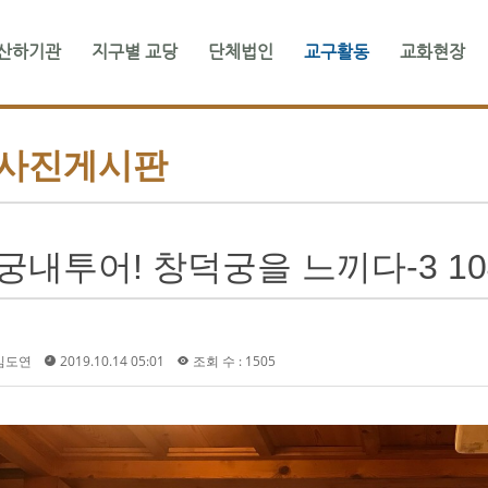
산하기관
지구별 교당
단체법인
교구활동
교화현장
메뉴 건너뛰기
사진게시판
궁내투어! 창덕궁을 느끼다-3 104
김도연
2019.10.14 05:01
조회 수 : 1505