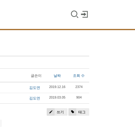
글쓴이
날짜
조회 수
김도연
2019.12.16
2374
김도연
2019.03.05
904
쓰기
태그