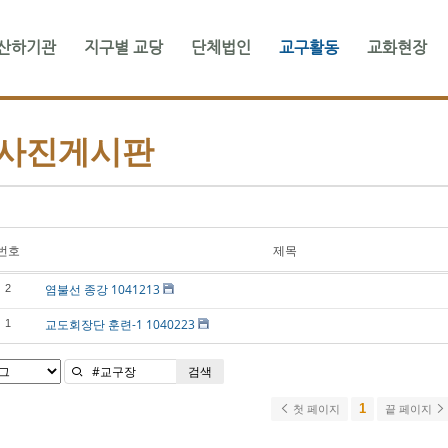
산하기관
지구별 교당
단체법인
교구활동
교화현장
메뉴 건너뛰기
사진게시판
번호
제목
염불선 종강 1041213
2
교도회장단 훈련-1 1040223
1
검색
1
첫 페이지
끝 페이지